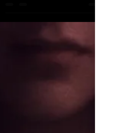
ce que tu cherchais… ce n'était pas simplement un
événement ? Pas une décoration, Pas une
ambiance "belle" Mais une moment où quelque
chose s'ouvre. Un espace où tu peux décrocher
du bruit… et te reconnecter à ce que tu ressens
vraiment. Avec moi, on ne commence pas par
choisir des couleurs. On commence par une
sensation. Une énergie. Une intention. Quelque
chose que tu veux faire vivre… ou peut-être même
que tu n'arrive p