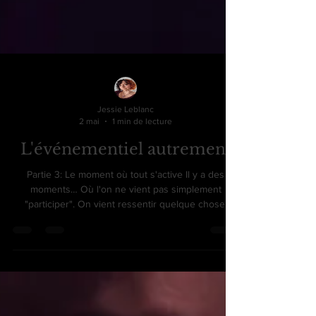
Jessie Leblanc
2 mai
1 min de lecture
L'événementiel autrement
Partie 3: Le moment où tout s'active Il y a des
moments… Où l'on ne vient pas simplement
"participer". On vient ressentir quelque chose.
Sans trop savoir pourquoi. Un appel discret. Une
curiosité. Une envie de vivre autrement. Et puis…
on arrive. L'ambiance est déjà là. Presque comme si
elle nous attendait. Les lumières sont douces. Les
détails parlent sans bruit. Une musique guide, sans
imposer. On s'installe. Et doucement… quelque