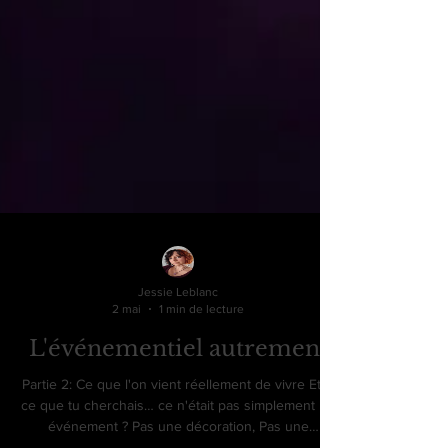
Jessie Leblanc
2 mai
1 min de lecture
L'événementiel autrement
Partie 2: Ce que l'on vient réellement de vivre Et si